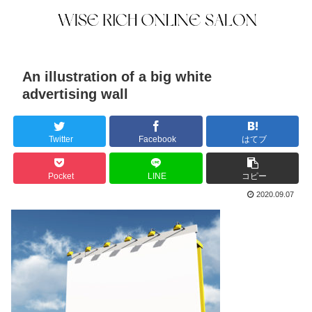
An illustration of a big white
advertising wall
Twitter
Facebook
はてブ
Pocket
LINE
コピー
2020.09.07