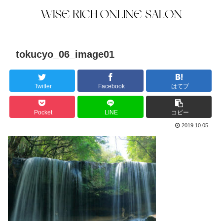
tokucyo_06_image01
Twitter
Facebook
はてブ
Pocket
LINE
コピー
2019.10.05